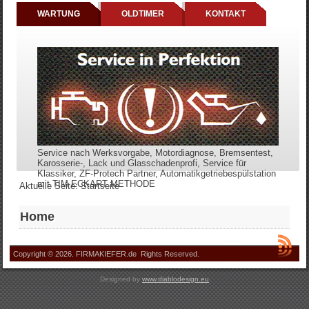
WARTUNG
OLDTIMER
KONTAKT
Service nach Werksvorgabe, Motordiagnose, Bremsentest,
Karosserie-, Lack und Glasschadenprofi, Service für
Klassiker, ZF-Protech Partner, Automatikgetriebespülstation
mit TIM ECKART METHODE
Aktuelle Seite:
Startseite
Home
Copyright © 2026. FIRMAKIEFER.de Rights Reserved.
Designed by
www.diablodesign.eu
.